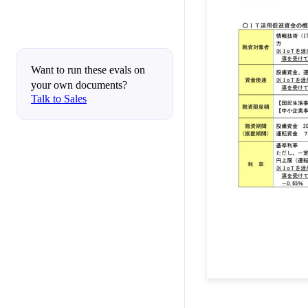
Want to run these evals on
your own documents?
Talk to Sales