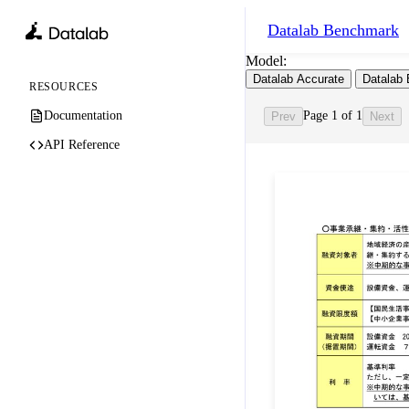
Datalab
Benchmark
Model:
Datalab Accurate
Datalab 
RESOURCES
Documentation
Page 1 of 1
Prev
Next
API Reference