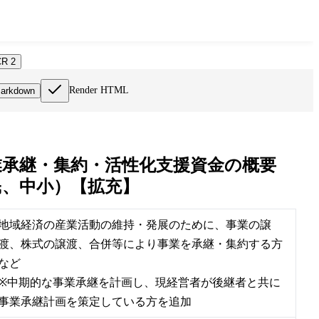
R 2
Render HTML
arkdown
業承継・集約・活性化支援資金の概要
民、中小）【拡充】
地域経済の産業活動の維持・発展のために、事業の譲
渡、株式の譲渡、合併等により事業を承継・集約する方
など
※中期的な事業承継を計画し、現経営者が後継者と共に
事業承継計画を策定している方を追加