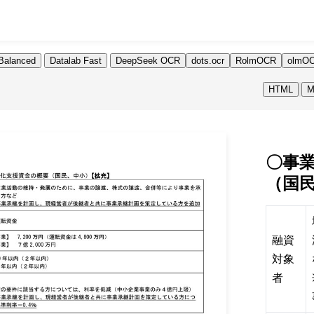
Balanced
Datalab Fast
DeepSeek OCR
dots.ocr
RolmOCR
olmOC
HTML
M
〇事
（国
融資
対象
者